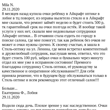
Mila N.
29.11.2020
8 месяцев назад купила очки ребёнку в Айкрафт оптике в
лобне в тц поворот, из оправы вылетело стекло и в Айкрафт
мне сказали, что ремонт займёт неделю и будет стоить 500 р,
тк гарантийный срок на очки полгода истёк. И вообще такой
услуги у них нет, сказали мне недовольные сотрудники
Айкрафт оптики... В отчаянии стала ездить по городу в
поиске салона, где мне помогут, так как ребенок без очков не
может и очки нужны срочно. К своему счастью, я зашла в
Стиль-оптику на ул. Ленина, где меня встретил компетентный
и дружелюбный сотрудник, выслушав меня, ответил, что это
будет стоить 100 руб, забрал очки и буквально через минуту
отдал их мне уже в исправном состоянии! Премного
благодарна сотруднику Стиль оптики, её руководству за
качественное и оперативное обслуживание!!! Для себя
приняла решение, что в будущем буду обслуживаться только в
Стиль оптике и всем рекомендую этот отличный салон!!!
Больше...
Екатерина Ф., Лобня
29.11.2020
Водили сюда дочь. Плохое зрение у нас наследственное. Очки
носим с детства, но тут решили попробовать хотя бы на