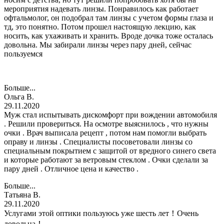
мероприятия надевать линзы. Понравилось как работает
офтальмолог, он подобрал там линзы с учетом формы глаза и
тд, это понятно. Потом прошел настоящую лекцию, как
носить, как ухаживать и хранить. Вроде дочка тоже осталась
довольна. Мы забирали линзы через пару дней, сейчас
пользуемся
Больше...
Ольга В.
29.11.2020
Муж стал испытывать дискомфорт при вождении автомобиля
. Решили провериться. На осмотре выяснилось , что нужны
очки . Врач выписала рецепт , потом нам помогли выбрать
оправу и линзы . Специалисты посоветовали линзы со
специальным покрытием с защитой от вредного синего света
и которые работают за ветровым стеклом . Очки сделали за
пару дней . Отличное цена и качество .
Больше...
Татьяна В.
29.11.2020
Услугами этой оптики пользуюсь уже шесть лет！Очень
довольна！