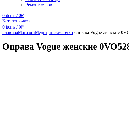
Ремонт очков
0
items
/
0
₽
Каталог очков
0
items
/
0
₽
Главная
Магазин
Медицинские очки
Оправа Vogue женские 0V
Оправа Vogue женские 0VO52