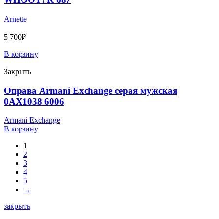
Arnette
5 700
₽
В корзину
Закрыть
Оправа Armani Exchange серая мужская
0AX1038 6006
Armani Exchange
В корзину
1
2
3
4
5
→
закрыть