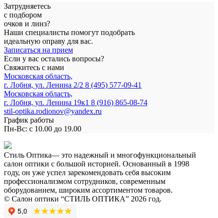
Затрудняетесь
с подбором
очков и линз?
Наши специалисты помогут подобрать
идеальную оправу для вас.
Записаться на прием
Если у вас остались вопросы?
Свяжитесь с нами
Московская область,
г. Лобня, ул. Ленина 2/2
8 (495) 577-09-41
Московская область,
г. Лобня, ул. Ленина 19к1
8 (916) 865-08-74
stil-optika.rodionov@yandex.ru
График работы
Пн-Вс: с 10.00 до 19.00
Стиль Оптика— это надежный и многофункциональный
салон оптики с большой историей. Основанный в 1998
году, он уже успел зарекомендовать себя высоким
профессионализмом сотрудников, современным
оборудованием, широким ассортиментом товаров.
© Салон оптики “СТИЛЬ ОПТИКА” 2026 год.