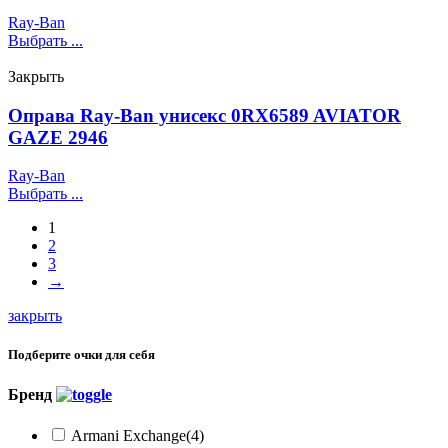
Ray-Ban
Выбрать ...
Закрыть
Оправа Ray-Ban унисекс 0RX6589 AVIATOR
GAZE 2946
Ray-Ban
Выбрать ...
1
2
3
→
закрыть
Подберите очки для себя
Бренд
Armani Exchange
(4)