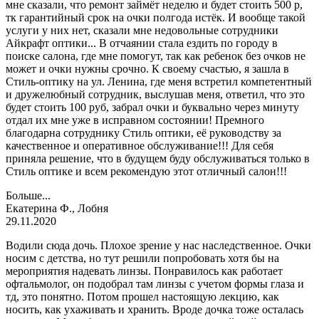
мне сказали, что ремонт займёт неделю и будет стоить 500 р,
тк гарантийный срок на очки полгода истёк. И вообще такой
услуги у них нет, сказали мне недовольные сотрудники
Айкрафт оптики... В отчаянии стала ездить по городу в
поиске салона, где мне помогут, так как ребенок без очков не
может и очки нужны срочно. К своему счастью, я зашла в
Стиль-оптику на ул. Ленина, где меня встретил компетентный
и дружелюбный сотрудник, выслушав меня, ответил, что это
будет стоить 100 руб, забрал очки и буквально через минуту
отдал их мне уже в исправном состоянии! Премного
благодарна сотруднику Стиль оптики, её руководству за
качественное и оперативное обслуживание!!! Для себя
приняла решение, что в будущем буду обслуживаться только в
Стиль оптике и всем рекомендую этот отличный салон!!!
Больше...
Екатерина Ф., Лобня
29.11.2020
Водили сюда дочь. Плохое зрение у нас наследственное. Очки
носим с детства, но тут решили попробовать хотя бы на
мероприятия надевать линзы. Понравилось как работает
офтальмолог, он подобрал там линзы с учетом формы глаза и
тд, это понятно. Потом прошел настоящую лекцию, как
носить, как ухаживать и хранить. Вроде дочка тоже осталась