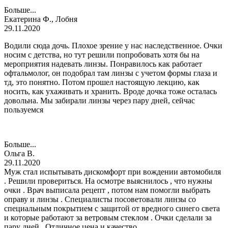
Больше...
Екатерина Ф., Лобня
29.11.2020
Водили сюда дочь. Плохое зрение у нас наследственное. Очки
носим с детства, но тут решили попробовать хотя бы на
мероприятия надевать линзы. Понравилось как работает
офтальмолог, он подобрал там линзы с учетом формы глаза и
тд, это понятно. Потом прошел настоящую лекцию, как
носить, как ухаживать и хранить. Вроде дочка тоже осталась
довольна. Мы забирали линзы через пару дней, сейчас
пользуемся
Больше...
Ольга В.
29.11.2020
Муж стал испытывать дискомфорт при вождении автомобиля
. Решили провериться. На осмотре выяснилось , что нужны
очки . Врач выписала рецепт , потом нам помогли выбрать
оправу и линзы . Специалисты посоветовали линзы со
специальным покрытием с защитой от вредного синего света
и которые работают за ветровым стеклом . Очки сделали за
пару дней . Отличное цена и качество .