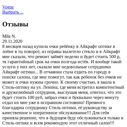
Vogue
Выбрать ...
Отзывы
Mila N.
29.11.2020
8 месяцев назад купила очки ребёнку в Айкрафт оптике в
лобне в тц поворот, из оправы вылетело стекло и в Айкрафт
мне сказали, что ремонт займёт неделю и будет стоить 500 р,
тк гарантийный срок на очки полгода истёк. И вообще такой
услуги у них нет, сказали мне недовольные сотрудники
Айкрафт оптики... В отчаянии стала ездить по городу в
поиске салона, где мне помогут, так как ребенок без очков не
может и очки нужны срочно. К своему счастью, я зашла в
Стиль-оптику на ул. Ленина, где меня встретил компетентный
и дружелюбный сотрудник, выслушав меня, ответил, что это
будет стоить 100 руб, забрал очки и буквально через минуту
отдал их мне уже в исправном состоянии! Премного
благодарна сотруднику Стиль оптики, её руководству за
качественное и оперативное обслуживание!!! Для себя
приняла решение, что в будущем буду обслуживаться только в
Стиль оптике и всем рекомендую этот отличный салон!!!