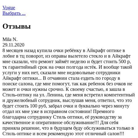
Vogue
Выбрать ...
Отзывы
Mila N.
29.11.2020
8 месяцев назад купила очки ребёнку в Айкрафт оптике в
лобне в тц поворот, из оправы вылетело стекло и в Айкрафт
мне сказали, что ремонт займёт неделю и будет стоить 500 р,
тк гарантийный срок на очки полгода истёк. И вообще такой
услуги у них нет, сказали мне недовольные сотрудники
Айкрафт оптики... В отчаянии стала ездить по городу в
поиске салона, где мне помогут, так как ребенок без очков не
может и очки нужны срочно. К своему счастью, я зашла в
Стиль-оптику на ул. Ленина, где меня встретил компетентный
и дружелюбный сотрудник, выслушав меня, ответил, что это
будет стоить 100 руб, забрал очки и буквально через минуту
отдал их мне уже в исправном состоянии! Премного
благодарна сотруднику Стиль оптики, её руководству за
качественное и оперативное обслуживание!!! Для себя
приняла решение, что в будущем буду обслуживаться только в
Стиль оптике и всем рекомендую этот отличный салон!!!