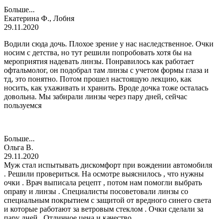
Больше...
Екатерина Ф., Лобня
29.11.2020
Водили сюда дочь. Плохое зрение у нас наследственное. Очки
носим с детства, но тут решили попробовать хотя бы на
мероприятия надевать линзы. Понравилось как работает
офтальмолог, он подобрал там линзы с учетом формы глаза и
тд, это понятно. Потом прошел настоящую лекцию, как
носить, как ухаживать и хранить. Вроде дочка тоже осталась
довольна. Мы забирали линзы через пару дней, сейчас
пользуемся
Больше...
Ольга В.
29.11.2020
Муж стал испытывать дискомфорт при вождении автомобиля
. Решили провериться. На осмотре выяснилось , что нужны
очки . Врач выписала рецепт , потом нам помогли выбрать
оправу и линзы . Специалисты посоветовали линзы со
специальным покрытием с защитой от вредного синего света
и которые работают за ветровым стеклом . Очки сделали за
пару дней . Отличное цена и качество .