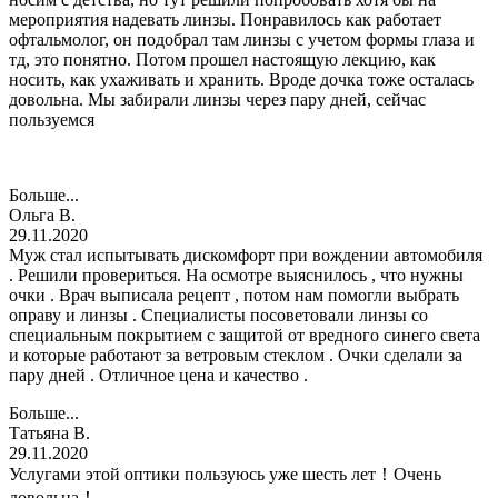
мероприятия надевать линзы. Понравилось как работает
офтальмолог, он подобрал там линзы с учетом формы глаза и
тд, это понятно. Потом прошел настоящую лекцию, как
носить, как ухаживать и хранить. Вроде дочка тоже осталась
довольна. Мы забирали линзы через пару дней, сейчас
пользуемся
Больше...
Ольга В.
29.11.2020
Муж стал испытывать дискомфорт при вождении автомобиля
. Решили провериться. На осмотре выяснилось , что нужны
очки . Врач выписала рецепт , потом нам помогли выбрать
оправу и линзы . Специалисты посоветовали линзы со
специальным покрытием с защитой от вредного синего света
и которые работают за ветровым стеклом . Очки сделали за
пару дней . Отличное цена и качество .
Больше...
Татьяна В.
29.11.2020
Услугами этой оптики пользуюсь уже шесть лет！Очень
довольна！