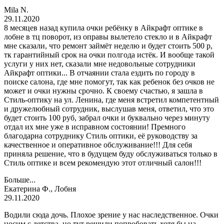
Mila N.
29.11.2020
8 месяцев назад купила очки ребёнку в Айкрафт оптике в
лобне в тц поворот, из оправы вылетело стекло и в Айкрафт
мне сказали, что ремонт займёт неделю и будет стоить 500 р,
тк гарантийный срок на очки полгода истёк. И вообще такой
услуги у них нет, сказали мне недовольные сотрудники
Айкрафт оптики... В отчаянии стала ездить по городу в
поиске салона, где мне помогут, так как ребенок без очков не
может и очки нужны срочно. К своему счастью, я зашла в
Стиль-оптику на ул. Ленина, где меня встретил компетентный
и дружелюбный сотрудник, выслушав меня, ответил, что это
будет стоить 100 руб, забрал очки и буквально через минуту
отдал их мне уже в исправном состоянии! Премного
благодарна сотруднику Стиль оптики, её руководству за
качественное и оперативное обслуживание!!! Для себя
приняла решение, что в будущем буду обслуживаться только в
Стиль оптике и всем рекомендую этот отличный салон!!!
Больше...
Екатерина Ф., Лобня
29.11.2020
Водили сюда дочь. Плохое зрение у нас наследственное. Очки
носим с детства, но тут решили попробовать хотя бы на