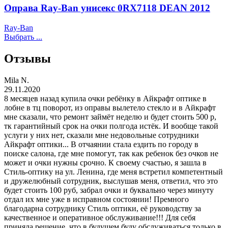
Оправа Ray-Ban унисекс 0RX7118 DEAN 2012
Ray-Ban
Выбрать ...
Отзывы
Mila N.
29.11.2020
8 месяцев назад купила очки ребёнку в Айкрафт оптике в
лобне в тц поворот, из оправы вылетело стекло и в Айкрафт
мне сказали, что ремонт займёт неделю и будет стоить 500 р,
тк гарантийный срок на очки полгода истёк. И вообще такой
услуги у них нет, сказали мне недовольные сотрудники
Айкрафт оптики... В отчаянии стала ездить по городу в
поиске салона, где мне помогут, так как ребенок без очков не
может и очки нужны срочно. К своему счастью, я зашла в
Стиль-оптику на ул. Ленина, где меня встретил компетентный
и дружелюбный сотрудник, выслушав меня, ответил, что это
будет стоить 100 руб, забрал очки и буквально через минуту
отдал их мне уже в исправном состоянии! Премного
благодарна сотруднику Стиль оптики, её руководству за
качественное и оперативное обслуживание!!! Для себя
приняла решение, что в будущем буду обслуживаться только в