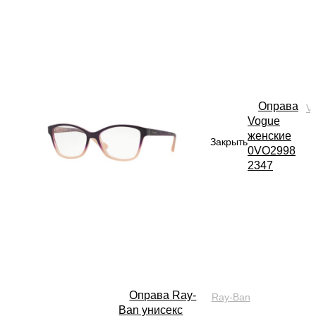
Оправа
V
Vogue
женские
Закрыть
0VO2998
2347
Оправа Ray-
Ray-Ban
Ban унисекс