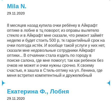
Mila N.
29.11.2020
8 месяцев назад купила очки ребёнку в Айкрафт
оптике в лобне в тц поворот, из оправы вылетело
стекло и в Айкрафт мне сказали, что ремонт займёт
неделю и будет стоить 500 р, тк гарантийный срок на
очки полгода истёк. И вообще такой услуги у них нет,
сказали мне недовольные сотрудники Айкрафт
оптики... В отчаянии стала ездить по городу в
поиске салона, где мне помогут, так как ребенок без
очков не может и очки нужны срочно. К своему
счастью, я зашла в Стиль-оптику на ул. Ленина, где
меня встретил компетентный и дружелюбный
сотрудник, выслушав меня, ответил, что это будет
стоить 100 руб, забрал очки и буквально через
Екатерина Ф., Лобня
минуту отдал их мне уже в исправном состоянии!
Премного благодарна сотруднику Стиль оптики, её
29.11.2020
руководству за качественное и оперативное
обслуживание!!! Для себя приняла решение, что в
будущем буду обслуживаться только в Стиль оптике