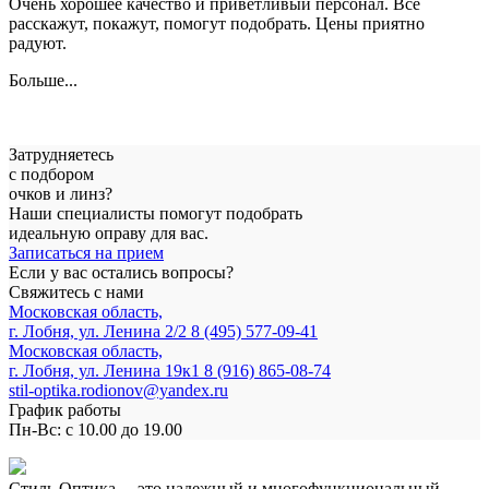
Очень хорошее качество и приветливый персонал. Всё
расскажут, покажут, помогут подобрать. Цены приятно
радуют.
Больше...
Затрудняетесь
с подбором
очков и линз?
Наши специалисты помогут подобрать
идеальную оправу для вас.
Записаться на прием
Если у вас остались вопросы?
Свяжитесь с нами
Московская область,
г. Лобня, ул. Ленина 2/2
8 (495) 577-09-41
Московская область,
г. Лобня, ул. Ленина 19к1
8 (916) 865-08-74
stil-optika.rodionov@yandex.ru
График работы
Пн-Вс: с 10.00 до 19.00
Стиль Оптика— это надежный и многофункциональный