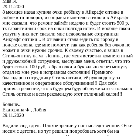
Mila N.
29.11.2020
8 месяцев назад купила очки ребёнку в Айкрафт оптике в
лобне в тц поворот, из оправы вылетело стекло и в Айкрафт
мне сказали, что ремонт займёт неделю и будет стоить 500 р,
тк гарантийный срок на очки полгода истёк. И вообще такой
услуги у них нет, сказали мне недовольные сотрудники
Айкрафт оптики... В отчаянии стала ездить по городу в
поиске салона, где мне помогут, так как ребенок без очков не
может и очки нужны срочно. К своему счастью, я зашла в
Стиль-оптику на ул. Ленина, где меня встретил компетентный
и дружелюбный сотрудник, выслушав меня, ответил, что это
будет стоить 100 руб, забрал очки и буквально через минуту
отдал их мне уже в исправном состоянии! Премного
благодарна сотруднику Стиль оптики, её руководству за
качественное и оперативное обслуживание!!! Для себя
приняла решение, что в будущем буду обслуживаться только в
Стиль оптике и всем рекомендую этот отличный салон!!!
Больше...
Екатерина Ф., Лобня
29.11.2020
Водили сюда дочь. Плохое зрение у нас наследственное. Очки
носим с детства, но тут решили попробовать хотя бы на