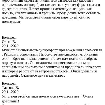
мероприятия надевать линзы. Понравилось как работает
офтальмолог, он подобрал там линзы с учетом формы глаза и
тд, это понятно. Потом прошел настоящую лекцию, как
носить, как ухаживать и хранить. Вроде дочка тоже осталась
довольна. Мы забирали линзы через пару дней, сейчас
пользуемся
Больше...
Ольга В.
29.11.2020
Муж стал испытывать дискомфорт при вождении автомобиля
. Решили провериться. На осмотре выяснилось , что нужны
очки . Врач выписала рецепт , потом нам помогли выбрать
оправу и линзы . Специалисты посоветовали линзы со
специальным покрытием с защитой от вредного синего света
и которые работают за ветровым стеклом . Очки сделали за
пару дней . Отличное цена и качество .
Больше...
Татьяна В.
29.11.2020
Услугами этой оптики пользуюсь уже шесть лет！Очень
довольна！