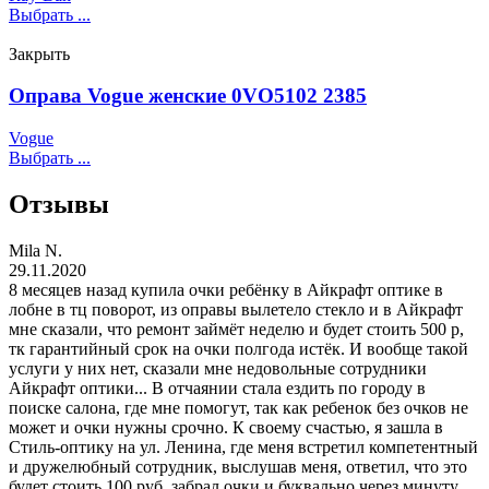
Выбрать ...
Закрыть
Оправа Vogue женские 0VO5102 2385
Vogue
Выбрать ...
Отзывы
Mila N.
29.11.2020
8 месяцев назад купила очки ребёнку в Айкрафт оптике в
лобне в тц поворот, из оправы вылетело стекло и в Айкрафт
мне сказали, что ремонт займёт неделю и будет стоить 500 р,
тк гарантийный срок на очки полгода истёк. И вообще такой
услуги у них нет, сказали мне недовольные сотрудники
Айкрафт оптики... В отчаянии стала ездить по городу в
поиске салона, где мне помогут, так как ребенок без очков не
может и очки нужны срочно. К своему счастью, я зашла в
Стиль-оптику на ул. Ленина, где меня встретил компетентный
и дружелюбный сотрудник, выслушав меня, ответил, что это
будет стоить 100 руб, забрал очки и буквально через минуту