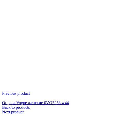
Click to enlarge
Previous product
Оправа Vogue женские 0VO5258 w44
Back to products
Next product