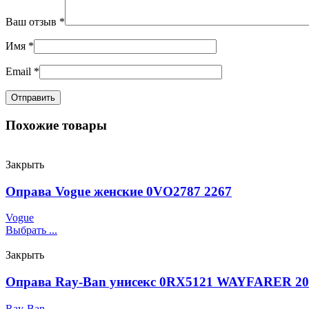
Ваш отзыв
*
Имя
*
Email
*
Похожие товары
Закрыть
Оправа Vogue женские 0VO2787 2267
Vogue
Выбрать ...
Закрыть
Оправа Ray-Ban унисекс 0RX5121 WAYFARER 20
Ray-Ban