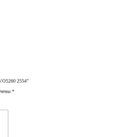
0VO5260 2554”
ечены
*