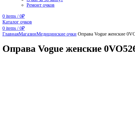
Ремонт очков
0
items
/
0
₽
Каталог очков
0
items
/
0
₽
Главная
Магазин
Медицинские очки
Оправа Vogue женские 0VO
Оправа Vogue женские 0VO526