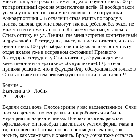
мне сказали, что ремонт займёт неделю и будет стоить 500 р,
тк гарантийный срок на очки полгода истёк. И вообще такой
услуги у них нет, сказали мне недовольные сотрудники
Айкрафт оптики... В отчаянии стала ездить по городу в
поиске салона, где мне помогут, так как ребенок без очков не
может и очки нужны срочно. К своему счастью, я зашла в
Стиль-оптику на ул. Ленина, где меня встретил компетентный
и дружелюбный сотрудник, выслушав меня, ответил, что это
будет стоить 100 руб, забрал очки и буквально через минуту
отдал их мне уже в исправном состоянии! Премного
благодарна сотруднику Стиль оптики, её руководству за
качественное и оперативное обслуживание!!! Для себя
приняла решение, что в будущем буду обслуживаться только в
Стиль оптике и всем рекомендую этот отличный салон!!!
Больше...
Екатерина Ф., Лобня
29.11.2020
Водили сюда дочь. Плохое зрение у нас наследственное. Очки
носим с детства, но тут решили попробовать хотя бы на
мероприятия надевать линзы. Понравилось как работает
офтальмолог, он подобрал там линзы с учетом формы глаза и
тд, это понятно. Потом прошел настоящую лекцию, как
носить, как ухаживать и хранить. Вроде дочка тоже осталась