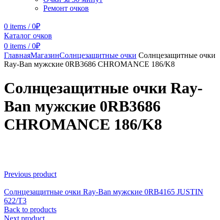
Ремонт очков
0
items
/
0
₽
Каталог очков
0
items
/
0
₽
Главная
Магазин
Солнцезащитные очки
Солнцезащитные очки
Ray-Ban мужские 0RB3686 CHROMANCE 186/K8
Солнцезащитные очки Ray-
Ban мужские 0RB3686
CHROMANCE 186/K8
Click to enlarge
Previous product
Солнцезащитные очки Ray-Ban мужские 0RB4165 JUSTIN
622/T3
Back to products
Next product