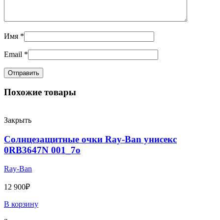
Имя
*
Email
*
Похожие товары
Закрыть
Солнцезащитные очки Ray-Ban унисекс
0RB3647N 001_7o
Ray-Ban
12 900
₽
В корзину